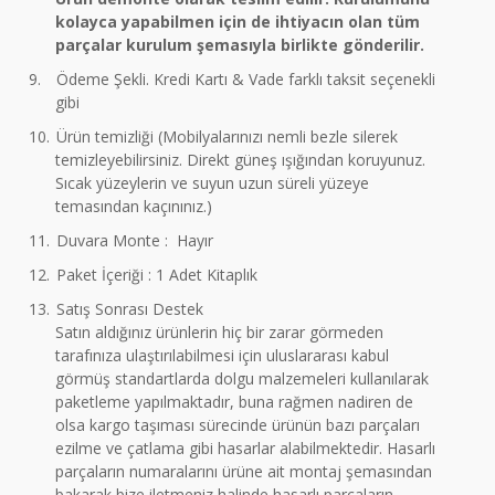
kolayca yapabilmen için de ihtiyacın olan tüm
parçalar kurulum şemasıyla birlikte gönderilir.
9.
Ödeme Şekli. Kredi Kartı & Vade farklı taksit seçenekli
gibi
10.
Ürün temizliği (Mobilyalarınızı nemli bezle silerek
temizleyebilirsiniz. Direkt güneş ışığından koruyunuz.
Sıcak yüzeylerin ve suyun uzun süreli yüzeye
temasından kaçınınız.)
11.
Duvara Monte : Hayır
12.
Paket İçeriği : 1 Adet Kitaplık
13.
Satış Sonrası Destek
Satın aldığınız ürünlerin hiç bir zarar görmeden
tarafınıza ulaştırılabilmesi için uluslararası kabul
görmüş standartlarda dolgu malzemeleri kullanılarak
paketleme yapılmaktadır, buna rağmen nadiren de
olsa kargo taşıması sürecinde ürünün bazı parçaları
ezilme ve çatlama gibi hasarlar alabilmektedir. Hasarlı
parçaların numaralarını ürüne ait montaj şemasından
bakarak bize iletmeniz halinde hasarlı parçaların