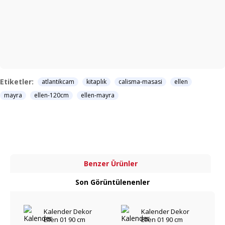
Etiketler:
atlantikcam
kitaplık
calisma-masasi
ellen
mayra
ellen-120cm
ellen-mayra
Benzer Ürünler
Son Görüntülenenler
Kalender Dekor
Kalender Dekor
Ellen 01 90 cm
Ellen 01 90 cm