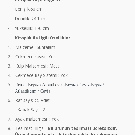
Genişlik:60 cm
·
Derinlik: 24.1 cm
·
Yükseklik: 170 cm
·
Kitaplık ile İlgili Özellikler
1.
Malzeme : Suntalam
2.
Çekmece sayısı : Yok
3.
Kulp Malzemesi : Metal
4.
Çekmece Ray Sistemi : Yok
5.
Renk : Beyaz / Atlantikcam-Beyaz / Ceviz-Beyaz /
Atlantikçam / Ceviz
6.
Raf sayısı : 5 Adet
Kapak Sayısı:2
7.
Ayak malzemesi : Yok
8.
Teslimat Bilgisi .
Bu ürünün teslimatı ücretsizdir.
Ürün demonte olarak teslim edilir. Kurulumunu