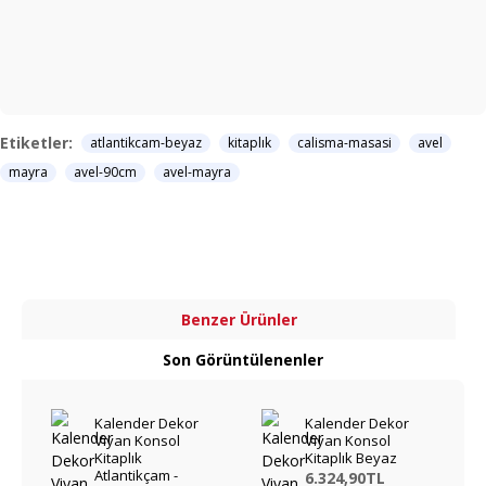
Etiketler:
atlantikcam-beyaz
kitaplık
calisma-masasi
avel
mayra
avel-90cm
avel-mayra
Benzer Ürünler
Son Görüntülenenler
Kalender Dekor
Kalender Dekor
Viyan Konsol
Viyan Konsol
Kitaplık
Kitaplık Beyaz
Atlantikçam -
6.324,90TL