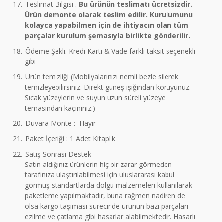
17.
Teslimat Bilgisi .
Bu ürünün teslimatı ücretsizdir.
Ürün demonte olarak teslim edilir. Kurulumunu
kolayca yapabilmen için de ihtiyacın olan tüm
parçalar kurulum şemasıyla birlikte gönderilir.
18.
Ödeme Şekli. Kredi Kartı & Vade farklı taksit seçenekli
gibi
19.
Ürün temizliği (Mobilyalarınızı nemli bezle silerek
temizleyebilirsiniz. Direkt güneş ışığından koruyunuz.
Sıcak yüzeylerin ve suyun uzun süreli yüzeye
temasından kaçınınız.)
20.
Duvara Monte : Hayır
21.
Paket İçeriği : 1 Adet Kitaplık
22.
Satış Sonrası Destek
Satın aldığınız ürünlerin hiç bir zarar görmeden
tarafınıza ulaştırılabilmesi için uluslararası kabul
görmüş standartlarda dolgu malzemeleri kullanılarak
paketleme yapılmaktadır, buna rağmen nadiren de
olsa kargo taşıması sürecinde ürünün bazı parçaları
ezilme ve çatlama gibi hasarlar alabilmektedir. Hasarlı