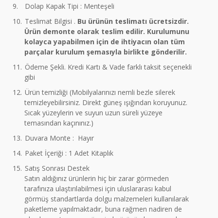
9.
Dolap Kapak Tipi : Menteşeli
10.
Teslimat Bilgisi .
Bu ürünün teslimatı ücretsizdir.
Ürün demonte olarak teslim edilir. Kurulumunu
kolayca yapabilmen için de ihtiyacın olan tüm
parçalar kurulum şemasıyla birlikte gönderilir.
11.
Ödeme Şekli. Kredi Kartı & Vade farklı taksit seçenekli
gibi
12.
Ürün temizliği (Mobilyalarınızı nemli bezle silerek
temizleyebilirsiniz. Direkt güneş ışığından koruyunuz.
Sıcak yüzeylerin ve suyun uzun süreli yüzeye
temasından kaçınınız.)
13.
Duvara Monte : Hayır
14.
Paket İçeriği : 1 Adet Kitaplık
15.
Satış Sonrası Destek
Satın aldığınız ürünlerin hiç bir zarar görmeden
tarafınıza ulaştırılabilmesi için uluslararası kabul
görmüş standartlarda dolgu malzemeleri kullanılarak
paketleme yapılmaktadır, buna rağmen nadiren de