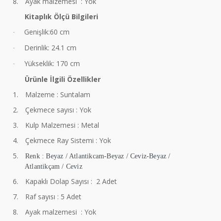
8.
Ayak malzemesi : Yok
Kitaplık Ölçü Bilgileri
Genişlik:60 cm
·
Derinlik: 24.1 cm
·
Yükseklik: 170 cm
·
Ürünle İlgili Özellikler
1.
Malzeme : Suntalam
2.
Çekmece sayısı : Yok
3.
Kulp Malzemesi : Metal
4.
Çekmece Ray Sistemi : Yok
5.
Renk : Beyaz / Atlantikcam-Beyaz / Ceviz-Beyaz /
Atlantikçam / Ceviz
6.
Kapaklı Dolap Sayısı : 2 Adet
7.
Raf sayısı : 5 Adet
8.
Ayak malzemesi : Yok