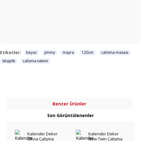
Etiketler:
beyaz
jimmy
mayra
120cm
calisma-masasi
kitaplik
calisma-takimi
Benzer Ürünler
Son Görüntülenenler
Kalender Dekor
Kalender Dekor
Olivia Çalışma
New Twin Çalışma