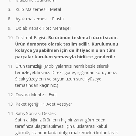
3.
Kulp Malzemesi : Metal
8.
Ayak malzemesi : Plastik
9.
Dolab Kapak Tipi : Menteşeli
10.
Teslimat Bilgisi .
Bu ürünün teslimatı ücretsizdir.
Ürün demonte olarak teslim edilir. Kurulumunu
kolayca yapabilmen için de ihtiyacın olan tüm
parçalar kurulum şemasıyla birlikte gönderilir.
11.
Ürün temizliği (Mobilyalarınızı nemli bezle silerek
temizleyebilirsiniz. Direkt güneş ışığından koruyunuz.
Sıcak yüzeylerin ve suyun uzun süreli yüzeye
temasından kaçınınız.)
12.
Duvara Monte : Evet
13.
Paket İçeriği : 1 Adet Vestiyer
14.
Satış Sonrası Destek
Satın aldığınız ürünlerin hiç bir zarar görmeden
tarafınıza ulaştırılabilmesi için uluslararası kabul
görmüş standartlarda dolgu malzemeleri kullanılarak