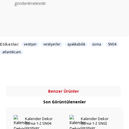
gönderilmektedir.
Etiketler:
vestiyer
vestiyerler
ayakkabılık
sonia
SN04
atlantikcam
Benzer Ürünler
Son Görüntülenenler
Kalender Dekor
Kalender Dekor
Sonia-1-2 SN04
Sonia-1-2 SN02
Vestiyer
Vestiyer