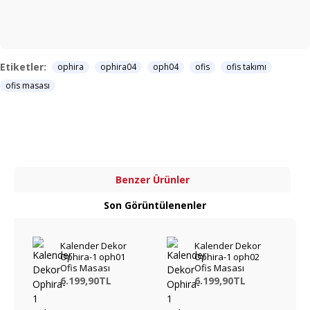
Etiketler:
ophira
ophira04
oph04
ofis
ofis takımı
ofis masası
Benzer Ürünler
Son Görüntülenenler
Kalender Dekor
Kalender Dekor
Ophira-1 oph01
Ophira-1 oph02
Ofis Masası
Ofis Masası
6.199,90TL
6.199,90TL