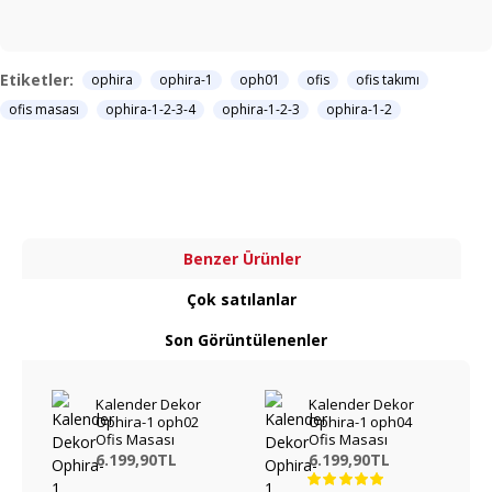
Etiketler:
ophira
ophira-1
oph01
ofis
ofis takımı
ofis masası
ophira-1-2-3-4
ophira-1-2-3
ophira-1-2
Benzer Ürünler
Çok satılanlar
Son Görüntülenenler
Kalender Dekor
Kalender Dekor
Ophira-1 oph02
Ophira-1 oph04
Ofis Masası
Ofis Masası
6.199,90TL
6.199,90TL