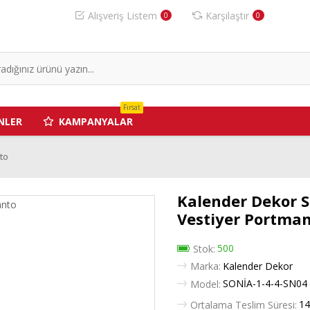
Alışveriş Listem
Karşılaştır
0
0
Fırsat
NLER
KAMPANYALAR
to
Kalender Dekor S
Vestiyer Portma
500
Stok:
Marka:
Kalender Dekor
SONİA-1-4-4-SN04
Model:
14
Ortalama Teslim Süresi: