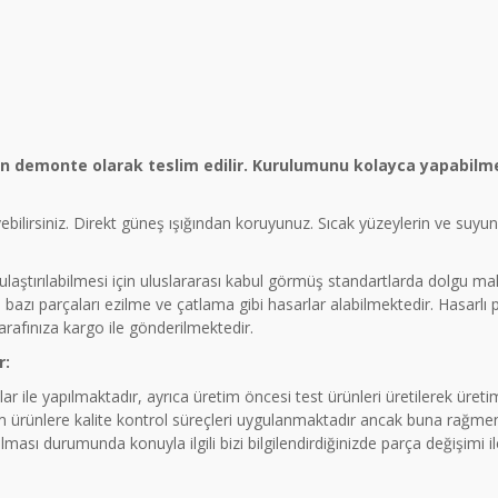
ün demonte olarak teslim edilir. Kurulumunu kolayca yapabilme
eyebilirsiniz. Direkt güneş ışığından koruyunuz. Sıcak yüzeylerin ve suy
a ulaştırılabilmesi için uluslararası kabul görmüş standartlarda dolgu 
azı parçaları ezilme ve çatlama gibi hasarlar alabilmektedir. Hasarlı
tarafınıza kargo ile gönderilmektedir.
r:
ar ile yapılmaktadır, ayrıca üretim öncesi test ürünleri üretilerek üre
rünlere kalite kontrol süreçleri uygulanmaktadır ancak buna rağmen 
ması durumunda konuyla ilgili bizi bilgilendirdiğinizde parça değişimi 