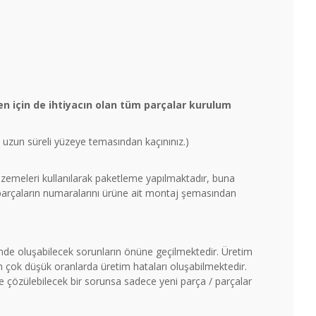
n için de ihtiyacın olan tüm parçalar kurulum
un uzun süreli yüzeye temasından kaçınınız.)
malzemeleri kullanılarak paketleme yapılmaktadır, buna
 parçaların numaralarını ürüne ait montaj şemasından
timde oluşabilecek sorunların önüne geçilmektedir. Üretim
çok düşük oranlarda üretim hataları oluşabilmektedir.
ile çözülebilecek bir sorunsa sadece yeni parça / parçalar