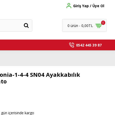
Giriş Yap / Üye Ol
0
0 ürün - 0,00TL
0542 445 39 87
onia-1-4-4 SN04 Ayakkabılık
nto
 gün içerisinde kargo