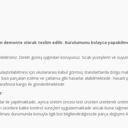
ün demonte olarak teslim edilir. Kurulumunu kolayca yapabilme
eyebilirsiniz. Direkt güneş ışığından koruyunuz. Sıcak yüzeylerin ve suy
a ulaştırılabilmesi için uluslararası kabul görmüş standartlarda dolgu 
azı parçaları ezilme ve çatlama gibi hasarlar alabilmektedir. Hasarlı
tarafınıza kargo ile gönderilmektedir.
r:
ar ile yapılmaktadır, ayrıca üretim öncesi test ürünleri üretilerek üre
rünlere kalite kontrol süreçleri uygulanmaktadır ancak buna rağmen 
ması durumunda konuyla ilgili bizi bilgilendirdiğinizde parça değişimi 