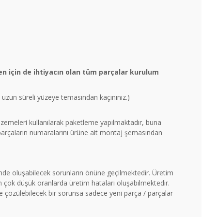
n için de ihtiyacın olan tüm parçalar kurulum
un uzun süreli yüzeye temasından kaçınınız.)
malzemeleri kullanılarak paketleme yapılmaktadır, buna
 parçaların numaralarını ürüne ait montaj şemasından
timde oluşabilecek sorunların önüne geçilmektedir. Üretim
çok düşük oranlarda üretim hataları oluşabilmektedir.
ile çözülebilecek bir sorunsa sadece yeni parça / parçalar