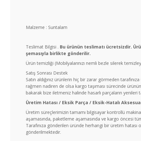
Malzeme : Suntalam
Teslimat Bilgisi .
Bu ürünün teslimatı ücretsizdir. Ür
şemasıyla birlikte gönderilir.
Ürün temizliği (Mobilyalarınızı nemli bezle silerek temizl
Satış Sonrası Destek
Satın aldığınız ürünlerin hiç bir zarar görmeden tarafınız
rağmen nadiren de olsa kargo taşıması sürecinde ürünün b
bakarak bize iletmeniz halinde hasarlı parçaların yenileri 
Üretim Hatası / Eksik Parça / Eksik-Hatalı Aksesua
Üretim süreçlerimizin tamamı bilgisayar kontrollü makinal
aşamasında, paketleme aşamasında ve kargo öncesi tüm ü
Tarafınıza gönderilen üründe herhangi bir üretim hatası ol
gönderilmektedir.