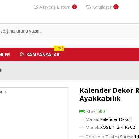
Alışveriş Listem
Karşılaştır
0
0
Fırsat
NLER
KAMPANYALAR
ık
Kalender Dekor R
Ayakkabılık
500
Stok:
Marka:
Kalender Dekor
ROSE-1-2-4-RS02
Model:
14
Ortalama Teslim Süresi: