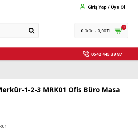
Giriş Yap / Üye Ol
0
0 ürün - 0,00TL
0542 445 39 87
Merkür-1-2-3 MRK01 Ofis Büro Masa
K01