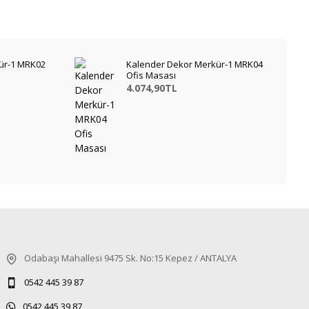
ür-1 MRK02
Kalender Dekor Merkür-1 MRK04
Ofis Masası
4.074,90TL
Odabaşı Mahallesi 9475 Sk. No:15 Kepez / ANTALYA
0542 445 39 87
0542 445 39 87