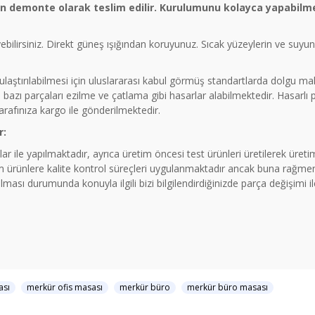
ün demonte olarak teslim edilir. Kurulumunu kolayca yapabilme
eyebilirsiniz. Direkt güneş ışığından koruyunuz. Sıcak yüzeylerin ve suy
a ulaştırılabilmesi için uluslararası kabul görmüş standartlarda dolgu 
azı parçaları ezilme ve çatlama gibi hasarlar alabilmektedir. Hasarlı
tarafınıza kargo ile gönderilmektedir.
r:
ar ile yapılmaktadır, ayrıca üretim öncesi test ürünleri üretilerek üre
rünlere kalite kontrol süreçleri uygulanmaktadır ancak buna rağmen 
ması durumunda konuyla ilgili bizi bilgilendirdiğinizde parça değişimi 
ası
merkür ofis masası
merkür büro
merkür büro masası