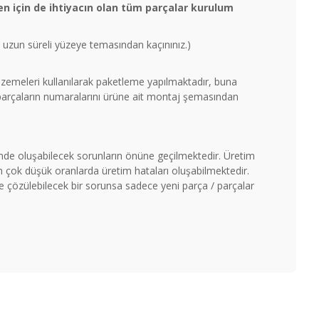
n için de ihtiyacın olan tüm parçalar kurulum
un uzun süreli yüzeye temasından kaçınınız.)
malzemeleri kullanılarak paketleme yapılmaktadır, buna
 parçaların numaralarını ürüne ait montaj şemasından
timde oluşabilecek sorunların önüne geçilmektedir. Üretim
çok düşük oranlarda üretim hataları oluşabilmektedir.
ile çözülebilecek bir sorunsa sadece yeni parça / parçalar