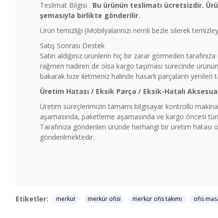
Teslimat Bilgisi .
Bu ürünün teslimatı ücretsizdir. Ür
şemasıyla birlikte gönderilir.
Ürün temizliği (Mobilyalarınızı nemli bezle silerek temizl
Satış Sonrası Destek
Satın aldığınız ürünlerin hiç bir zarar görmeden tarafınız
rağmen nadiren de olsa kargo taşıması sürecinde ürünün b
bakarak bize iletmeniz halinde hasarlı parçaların yenileri 
Üretim Hatası / Eksik Parça / Eksik-Hatalı Aksesua
Üretim süreçlerimizin tamamı bilgisayar kontrollü makinal
aşamasında, paketleme aşamasında ve kargo öncesi tüm ü
Tarafınıza gönderilen üründe herhangi bir üretim hatası ol
gönderilmektedir.
Etiketler:
merkür
merkür ofisi
merkür ofis takımı
ofis mas