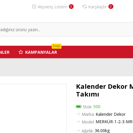
Alışveriş Listem
Karşılaştır
0
0
Fırsat
NLER
KAMPANYALAR
Kalender Dekor 
Takımı
500
Stok:
Marka:
Kalender Dekor
MERKÜR-1-2-3-MR
Model:
36.00kg
Ağırlık: