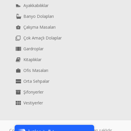
Ayakkabılıklar
Banyo Dolapları
Çalışma Masaları
Çok Amaçlı Dolaplar
Gardroplar
Kitaplıklar
Ofis Masaları
Orta Sehpalar
Şifonyerler
Vestiyerler
Tek Tıkla Ödeme Kolaylığı
7/24 Canlı Destek
Copyright © 2019, Kalender Dekor Tüm hakları saklıdır