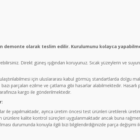
ün demonte olarak teslim edilir. Kurulumunu kolayca yapabilme
eyebilirsiniz. Direkt güneş ışığından koruyunuz. Sıcak yüzeylerin ve suy
a ulaştırılabilmesi için uluslararası kabul görmüş standartlarda dolgu 
azı parçaları ezilme ve çatlama gibi hasarlar alabilmektedir. Hasarlı
tarafınıza kargo ile gönderilmektedir.
r:
ar ile yapılmaktadır, ayrıca üretim öncesi test ürünleri üretilerek üre
rünlere kalite kontrol süreçleri uygulanmaktadır ancak buna rağmen 
ması durumunda konuyla ilgili bizi bilgilendirdiğinizde parça değişimi 