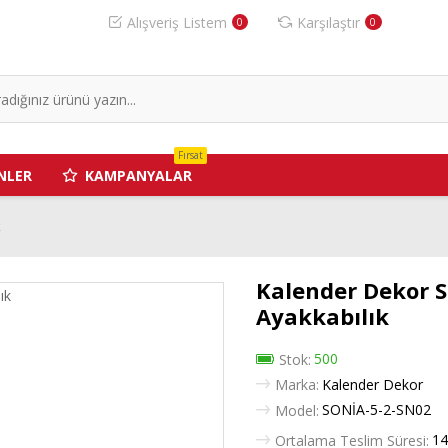
Alışveriş Listem
Karşılaştır
0
0
Fırsat
NLER
KAMPANYALAR
k
Kalender Dekor S
Ayakkabılık
500
Stok:
Marka:
Kalender Dekor
SONİA-5-2-SN02
Model:
14
Ortalama Teslim Süresi: