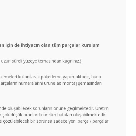
n için de ihtiyacın olan tüm parçalar kurulum
un uzun süreli yüzeye temasından kaçınınız.)
malzemeleri kullanılarak paketleme yapılmaktadır, buna
 parçaların numaralarını ürüne ait montaj şemasından
timde oluşabilecek sorunların önüne geçilmektedir. Üretim
çok düşük oranlarda üretim hataları oluşabilmektedir.
ile çözülebilecek bir sorunsa sadece yeni parça / parçalar