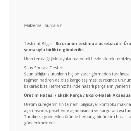
Malzeme : Suntalam
Teslimat Bilgisi .
Bu ürünün teslimatı ücretsizdir. Ür
şemasıyla birlikte gönderilir.
Ürün temizliği (Mobilyalarınızı nemli bezle silerek temizl
Satış Sonrası Destek
Satın aldığınız ürünlerin hiç bir zarar görmeden tarafınız
rağmen nadiren de olsa kargo taşıması sürecinde ürünün b
bakarak bize iletmeniz halinde hasarlı parçaların yenileri 
Üretim Hatası / Eksik Parça / Eksik-Hatalı Aksesua
Üretim süreçlerimizin tamamı bilgisayar kontrollü makinal
aşamasında, paketleme aşamasında ve kargo öncesi tüm ü
Tarafınıza gönderilen üründe herhangi bir üretim hatası ol
gönderilmektedir.