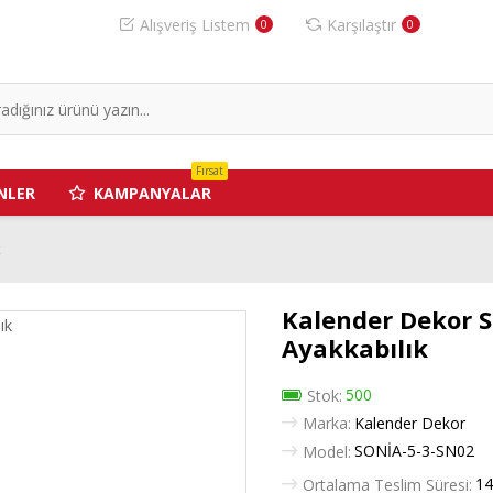
Alışveriş Listem
Karşılaştır
0
0
Fırsat
NLER
KAMPANYALAR
k
Kalender Dekor S
Ayakkabılık
500
Stok:
Marka:
Kalender Dekor
SONİA-5-3-SN02
Model:
14
Ortalama Teslim Süresi: