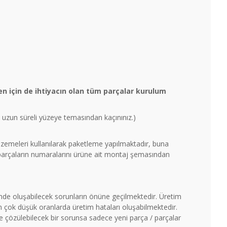
n için de ihtiyacın olan tüm parçalar kurulum
un uzun süreli yüzeye temasından kaçınınız.)
malzemeleri kullanılarak paketleme yapılmaktadır, buna
 parçaların numaralarını ürüne ait montaj şemasından
timde oluşabilecek sorunların önüne geçilmektedir. Üretim
çok düşük oranlarda üretim hataları oluşabilmektedir.
ile çözülebilecek bir sorunsa sadece yeni parça / parçalar