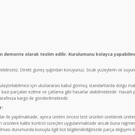
ün demonte olarak teslim edilir. Kurulumunu kolayca yapabilme
eyebilirsiniz. Direkt güneş ışığından koruyunuz. Sıcak yüzeylerin ve suy
a ulaştırılabilmesi için uluslararası kabul görmüş standartlarda dolgu 
azı parçaları ezilme ve çatlama gibi hasarlar alabilmektedir. Hasarlı
tarafınıza kargo ile gönderilmektedir.
r:
ar ile yapılmaktadır, ayrıca üretim öncesi test ürünleri üretilerek üre
rünlere kalite kontrol süreçleri uygulanmaktadır ancak buna rağmen 
ması durumunda konuyla ilgili bizi bilgilendirdiğinizde parça değişimi 