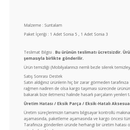
Malzeme : Suntalam
Paket İçeriği : 1 Adet Sonia 5 , 1 Adet Sonia 3
Teslimat Bilgisi .
Bu ürünün teslimatı ücretsizdir. Ür
şemasıyla birlikte gönderilir.
Ürün temizliği (Mobilyalarınızı nemli bezle silerek temizl
Satış Sonrası Destek
Satın aldığınız ürünlerin hiç bir zarar görmeden tarafınız
rağmen nadiren de olsa kargo taşıması sürecinde ürünün b
bakarak bize iletmeniz halinde hasarlı parçaların yenileri 
Üretim Hatası / Eksik Parça / Eksik-Hatalı Aksesua
Üretim süreçlerimizin tamamı bilgisayar kontrollü makinal
aşamasında, paketleme aşamasında ve kargo öncesi tüm ü
Tarafınıza gönderilen üründe herhangi bir üretim hatası ol