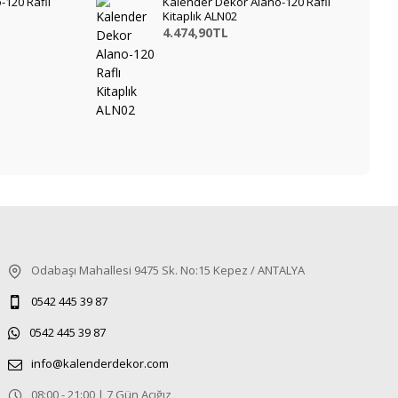
-120 Raflı
Kalender Dekor Alano-120 Raflı
Kitaplık ALN02
4.474,90TL
Odabaşı Mahallesi 9475 Sk. No:15 Kepez / ANTALYA
0542 445 39 87
0542 445 39 87
info@kalenderdekor.com
08:00 - 21:00 | 7 Gün Açığız