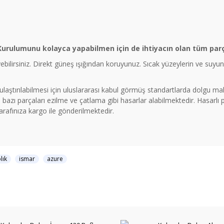
Kurulumunu kolayca yapabilmen için de ihtiyacın olan tüm parça
eyebilirsiniz. Direkt güneş ışığından koruyunuz. Sıcak yüzeylerin ve suy
a ulaştırılabilmesi için uluslararası kabul görmüş standartlarda dolgu 
azı parçaları ezilme ve çatlama gibi hasarlar alabilmektedir. Hasarlı
tarafınıza kargo ile gönderilmektedir.
lık
ismar
azure