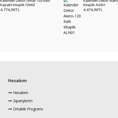
Kalender Dekor İsmar-130 Raflı
Kalender Dekor Alano
Kapaklı Kitaplık İSM02
Kitaplık ALN01
4.774,90TL
4.474,90TL
Hesabım
Hesabım
Siparişlerim
Ortaklık Programı