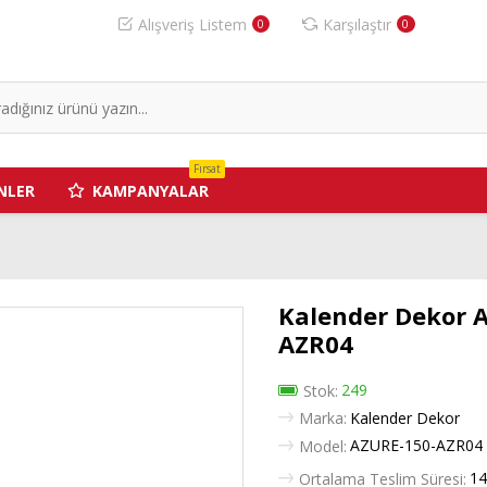
Alışveriş Listem
Karşılaştır
0
0
Fırsat
NLER
KAMPANYALAR
Kalender Dekor A
AZR04
249
Stok:
Marka:
Kalender Dekor
AZURE-150-AZR04
Model:
14
Ortalama Teslim Süresi: