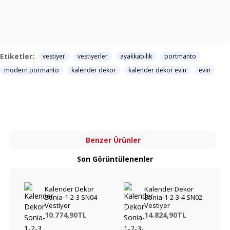
Etiketler:
vestiyer
vestiyerler
ayakkabılık
portmanto
modern pormanto
kalender dekor
kalender dekor evin
evin
Benzer Ürünler
Son Görüntülenenler
Kalender Dekor
Kalender Dekor
Sonia-1-2-3 SN04
Sonia-1-2-3-4 SN02
Vestiyer
Vestiyer
10.774,90TL
14.824,90TL