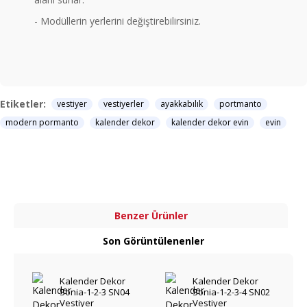
- Modüllerin yerlerini değiştirebilirsiniz.
Etiketler:
vestiyer
vestiyerler
ayakkabılık
portmanto
modern pormanto
kalender dekor
kalender dekor evin
evin
Benzer Ürünler
Son Görüntülenenler
Kalender Dekor
Kalender Dekor
Sonia-1-2-3 SN04
Sonia-1-2-3-4 SN02
Vestiyer
Vestiyer