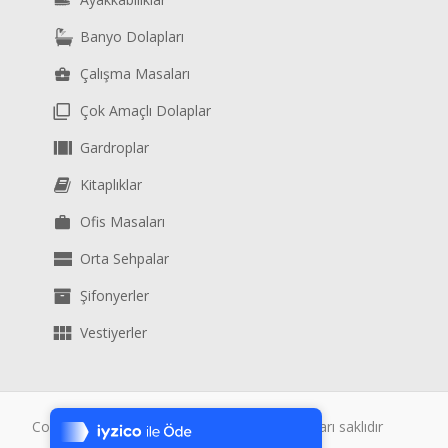
Banyo Dolapları
Çalışma Masaları
Çok Amaçlı Dolaplar
Gardroplar
Kitaplıklar
Ofis Masaları
Orta Sehpalar
Şifonyerler
Vestiyerler
Tek Tıkla Ödeme Kolaylığı
7/24 Canlı Destek
Copyright © 2019, Kalender Dekor Tüm hakları saklıdır
%100 Sorunsuz Alışveriş