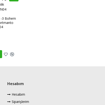
-1-3 Bohem
Portmanto
04
L
Hesabım
Hesabım
Siparişlerim