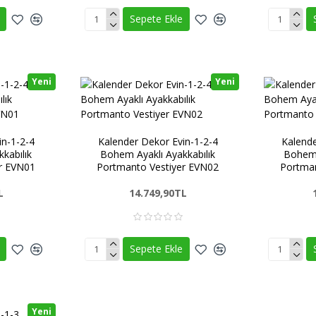
Sepete Ekle
Yeni
Yeni
in-1-2-4
Kalender Dekor Evin-1-2-4
Kalende
kabılık
Bohem Ayaklı Ayakkabılık
Bohem 
er EVN01
Portmanto Vestiyer EVN02
Portman
L
14.749,90TL
Sepete Ekle
Yeni