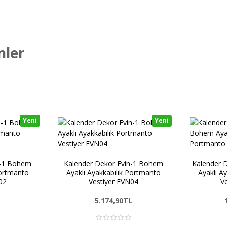
nler
Yeni
Yeni
n-1 Bohem
Kalender Dekor Evin-1 Bohem
Kalender 
Portmanto
Ayaklı Ayakkabılık Portmanto
Ayaklı A
02
Vestiyer EVN04
V
L
5.174,90TL