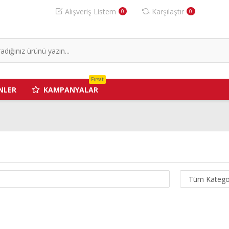
Alışveriş Listem
Karşılaştır
0
0
Fırsat
NLER
KAMPANYALAR