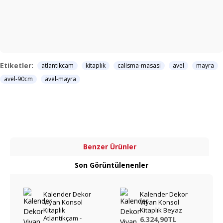
Etiketler:
atlantikcam
kitaplık
calisma-masasi
avel
mayra
avel-90cm
avel-mayra
Benzer Ürünler
Son Görüntülenenler
Kalender Dekor
Kalender Dekor
Viyan Konsol
Viyan Konsol
Kitaplık
Kitaplık Beyaz
Atlantikçam -
6.324,90TL