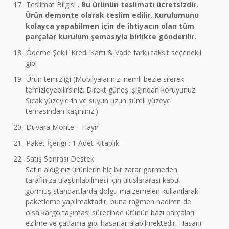
17.
Teslimat Bilgisi .
Bu ürünün teslimatı ücretsizdir.
Ürün demonte olarak teslim edilir. Kurulumunu
kolayca yapabilmen için de ihtiyacın olan tüm
parçalar kurulum şemasıyla birlikte gönderilir.
18.
Ödeme Şekli. Kredi Kartı & Vade farklı taksit seçenekli
gibi
19.
Ürün temizliği (Mobilyalarınızı nemli bezle silerek
temizleyebilirsiniz. Direkt güneş ışığından koruyunuz.
Sıcak yüzeylerin ve suyun uzun süreli yüzeye
temasından kaçınınız.)
20.
Duvara Monte : Hayır
21.
Paket İçeriği : 1 Adet Kitaplık
22.
Satış Sonrası Destek
Satın aldığınız ürünlerin hiç bir zarar görmeden
tarafınıza ulaştırılabilmesi için uluslararası kabul
görmüş standartlarda dolgu malzemeleri kullanılarak
paketleme yapılmaktadır, buna rağmen nadiren de
olsa kargo taşıması sürecinde ürünün bazı parçaları
ezilme ve çatlama gibi hasarlar alabilmektedir. Hasarlı