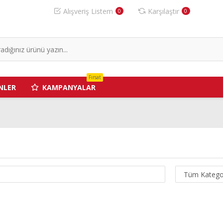
Alışveriş Listem
Karşılaştır
0
0
Fırsat
NLER
KAMPANYALAR