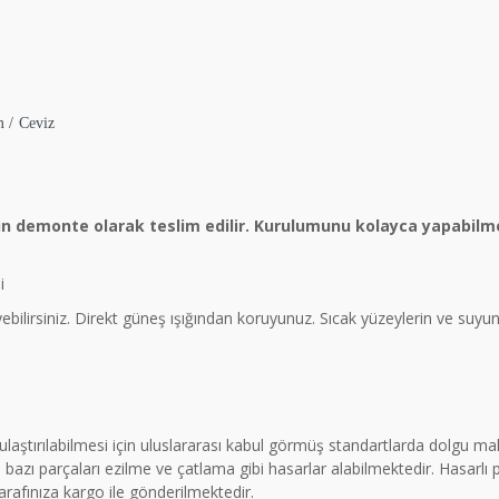
m / Ceviz
ün demonte olarak teslim edilir. Kurulumunu kolayca yapabilme
i
eyebilirsiniz. Direkt güneş ışığından koruyunuz. Sıcak yüzeylerin ve suy
a ulaştırılabilmesi için uluslararası kabul görmüş standartlarda dolgu 
azı parçaları ezilme ve çatlama gibi hasarlar alabilmektedir. Hasarlı
tarafınıza kargo ile gönderilmektedir.