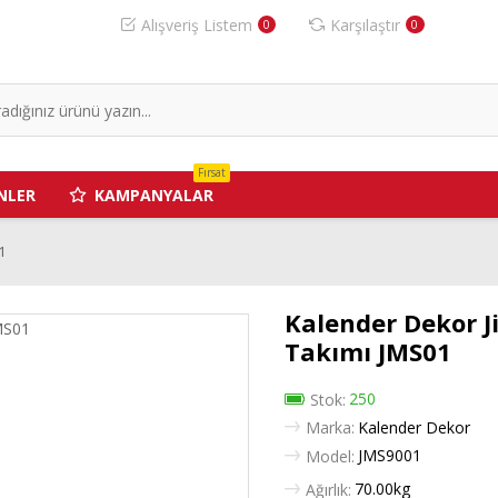
Alışveriş Listem
Karşılaştır
0
0
Fırsat
NLER
KAMPANYALAR
1
Kalender Dekor 
Takımı JMS01
250
Stok:
Marka:
Kalender Dekor
JMS9001
Model:
70.00kg
Ağırlık: