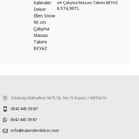
cm Çalışma Masası Takımı BEYAZ
6.574,90TL
Odabaşı Mahallesi 9475 Sk. No:15 Kepez / ANTALYA
0542 445 39 87
0542 445 39 87
info@kalenderdekor.com