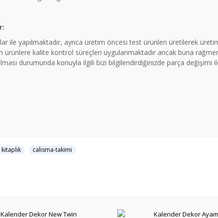
r:
ar ile yapılmaktadır, ayrıca üretim öncesi test ürünleri üretilerek üre
rünlere kalite kontrol süreçleri uygulanmaktadır ancak buna rağmen 
ması durumunda konuyla ilgili bizi bilgilendirdiğinizde parça değişimi 
kitaplik
calisma-takimi
Kalender Dekor New Twin
Kalender Dekor Ayam