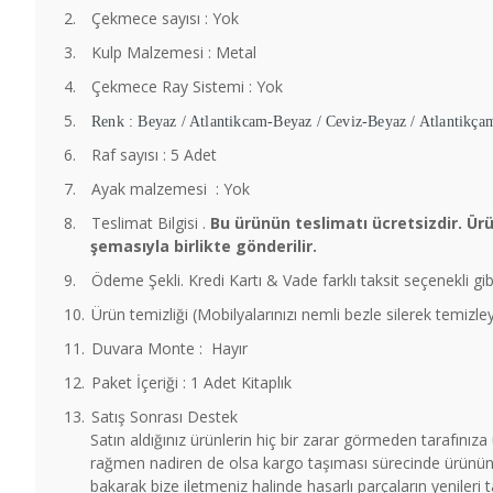
2.
Çekmece sayısı : Yok
3.
Kulp Malzemesi : Metal
4.
Çekmece Ray Sistemi : Yok
5.
Renk : Beyaz / Atlantikcam-Beyaz / Ceviz-Beyaz / Atlantikça
6.
Raf sayısı : 5 Adet
7.
Ayak malzemesi : Yok
8.
Teslimat Bilgisi .
Bu ürünün teslimatı ücretsizdir. Ür
şemasıyla birlikte gönderilir.
9.
Ödeme Şekli. Kredi Kartı & Vade farklı taksit seçenekli gib
10.
Ürün temizliği (Mobilyalarınızı nemli bezle silerek temizl
11.
Duvara Monte : Hayır
12.
Paket İçeriği : 1 Adet Kitaplık
13.
Satış Sonrası Destek
Satın aldığınız ürünlerin hiç bir zarar görmeden tarafınız
rağmen nadiren de olsa kargo taşıması sürecinde ürünün b
bakarak bize iletmeniz halinde hasarlı parçaların yenileri 