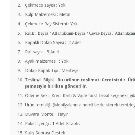
2.
Çekmece sayısı : Yok
3.
Kulp Malzemesi : Metal
4.
Çekmece Ray Sistemi : Yok
5.
Renk : Beyaz / Atlantikcam-Beyaz / Ceviz-Beyaz / Atlantikça
6.
Kapaklı Dolap Sayısı : 2 Adet
7.
Raf sayısı : 5 Adet
8.
Ayak malzemesi : Yok
9.
Dolap Kapak Tipi : Menteşeli
10.
Teslimat Bilgisi .
Bu ürünün teslimatı ücretsizdir. Ür
şemasıyla birlikte gönderilir.
11.
Ödeme Şekli. Kredi Kartı & Vade farklı taksit seçenekli gib
12.
Ürün temizliği (Mobilyalarınızı nemli bezle silerek temizl
13.
Duvara Monte : Hayır
14.
Paket İçeriği : 1 Adet Kitaplık
15.
Satış Sonrası Destek