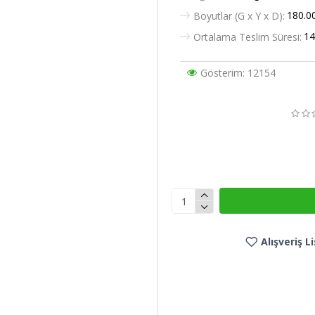
180.0
Boyutlar (G x Y x D):
14
Ortalama Teslim Süresi:
Gösterim: 12154
Alışveriş 