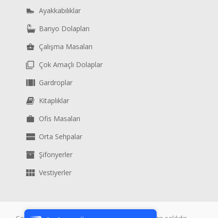
Ayakkabılıklar
Banyo Dolapları
Çalışma Masaları
Çok Amaçlı Dolaplar
Gardroplar
Kitaplıklar
Ofis Masaları
Orta Sehpalar
Şifonyerler
Vestiyerler
Tek Tıkla Ödeme Kolaylığı
7/24 Canlı Destek