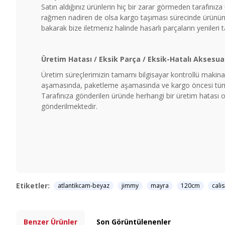
Satın aldığınız ürünlerin hiç bir zarar görmeden tarafınız
rağmen nadiren de olsa kargo taşıması sürecinde ürünün b
bakarak bize iletmeniz halinde hasarlı parçaların yenileri 
Üretim Hatası / Eksik Parça / Eksik-Hatalı Aksesua
Üretim süreçlerimizin tamamı bilgisayar kontrollü makinal
aşamasında, paketleme aşamasında ve kargo öncesi tüm ü
Tarafınıza gönderilen üründe herhangi bir üretim hatası ol
gönderilmektedir.
Etiketler:
atlantikcam-beyaz
jimmy
mayra
120cm
cali
Benzer Ürünler
Son Görüntülenenler