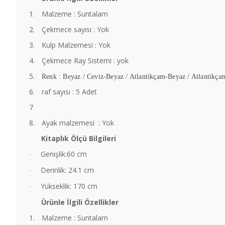
1.
Malzeme : Suntalam
2.
Çekmece sayısı : Yok
3.
Kulp Malzemesi : Yok
4.
Çekmece Ray Sistemi : yok
5.
Renk : Beyaz / Ceviz-Beyaz / Atlantikçam-Beyaz / Atlantikça
6.
raf sayısı : 5 Adet
7
8.
Ayak malzemesi : Yok
Kitaplık Ölçü Bilgileri
Genişlik:60 cm
·
Derinlik: 24.1 cm
·
Yükseklik: 170 cm
·
Ürünle İlgili Özellikler
1.
Malzeme : Suntalam