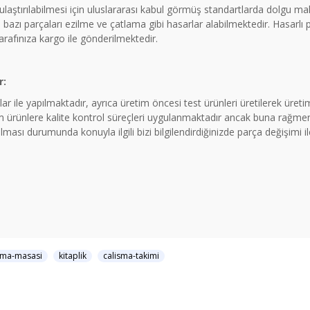
a ulaştırılabilmesi için uluslararası kabul görmüş standartlarda dolgu 
azı parçaları ezilme ve çatlama gibi hasarlar alabilmektedir. Hasarlı
tarafınıza kargo ile gönderilmektedir.
r:
ar ile yapılmaktadır, ayrıca üretim öncesi test ürünleri üretilerek üre
rünlere kalite kontrol süreçleri uygulanmaktadır ancak buna rağmen 
ması durumunda konuyla ilgili bizi bilgilendirdiğinizde parça değişimi 
sma-masasi
kitaplik
calisma-takimi