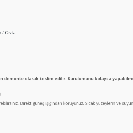
m / Ceviz
ün demonte olarak teslim edilir. Kurulumunu kolayca yapabilme
i
eyebilirsiniz. Direkt güneş ışığından koruyunuz. Sıcak yüzeylerin ve suy