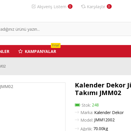
Alışveriş Listem
Karşılaştır
0
0
Fırsat
NLER
KAMPANYALAR
MM02
Kalender Dekor 
Takımı JMM02
248
Stok:
Marka:
Kalender Dekor
JMM12002
Model:
70.00kg
Ağırlık: