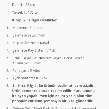
Derinlik: 22 cm
·
Yükseklik: 170 cm
·
Kitaplık ile İlgili Özellikler
1.
Malzeme : Suntalam
2.
Çekmece sayısı : Yok
3.
Kulp Malzemesi : Metal
4.
Çekmece Ray Sistemi : Yok
5.
Renk : Beyaz / Atlantikcam-Beyaz / Ceviz-Beyaz /
Atlantikçam / Ceviz
6.
Raf sayısı : 5 Adet
7.
Ayak malzemesi : Yok
8.
Teslimat Bilgisi .
Bu ürünün teslimatı ücretsizdir.
Ürün demonte olarak teslim edilir. Kurulumunu
kolayca yapabilmen için de ihtiyacın olan tüm
parçalar kurulum şemasıyla birlikte gönderilir.
9.
Ödeme Şekli. Kredi Kartı & Vade farklı taksit seçenekli