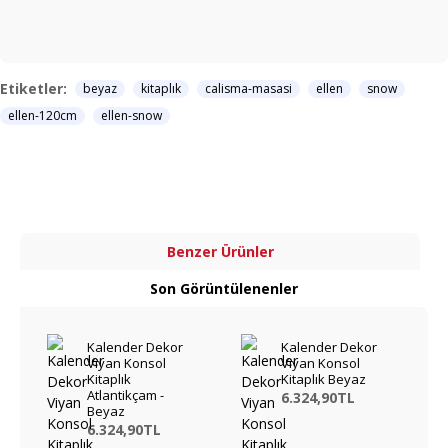
Etiketler:
beyaz
kitaplık
calisma-masasi
ellen
snow
ellen-120cm
ellen-snow
Benzer Ürünler
Son Görüntülenenler
Kalender Dekor
Kalender Dekor
Viyan Konsol
Viyan Konsol
Kitaplık
Kitaplık Beyaz
Atlantikçam -
6.324,90TL
Beyaz
6.324,90TL