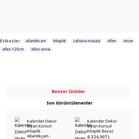
Etiketler:
atlantikcam
kitaplık
calisma-masasi
ellen
snow
ellen-120cm
ellen-snow
Benzer Ürünler
Son Görüntülenenler
Kalender Dekor
Kalender Dekor
Viyan Konsol
Viyan Konsol
Kitaplık
Kitaplık Beyaz
Atlantikçam -
6.324,90TL