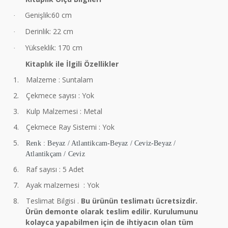
Genişlik:60 cm
·
Derinlik: 22 cm
·
Yükseklik: 170 cm
·
Kitaplık ile İlgili Özellikler
1.
Malzeme : Suntalam
2.
Çekmece sayısı : Yok
3.
Kulp Malzemesi : Metal
4.
Çekmece Ray Sistemi : Yok
5.
Renk : Beyaz / Atlantikcam-Beyaz / Ceviz-Beyaz /
Atlantikçam / Ceviz
6.
Raf sayısı : 5 Adet
7.
Ayak malzemesi : Yok
8.
Teslimat Bilgisi .
Bu ürünün teslimatı ücretsizdir.
Ürün demonte olarak teslim edilir. Kurulumunu
kolayca yapabilmen için de ihtiyacın olan tüm