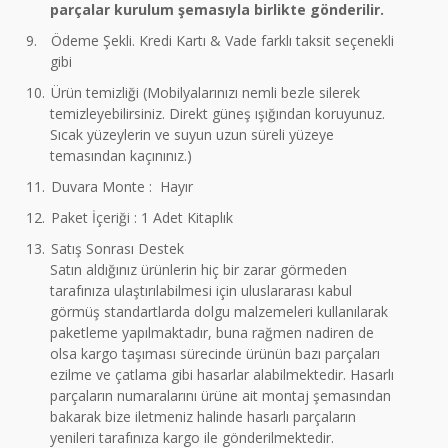
parçalar kurulum şemasıyla birlikte gönderilir.
9.
Ödeme Şekli. Kredi Kartı & Vade farklı taksit seçenekli
gibi
10.
Ürün temizliği (Mobilyalarınızı nemli bezle silerek
temizleyebilirsiniz. Direkt güneş ışığından koruyunuz.
Sıcak yüzeylerin ve suyun uzun süreli yüzeye
temasından kaçınınız.)
11.
Duvara Monte : Hayır
12.
Paket İçeriği : 1 Adet Kitaplık
13.
Satış Sonrası Destek
Satın aldığınız ürünlerin hiç bir zarar görmeden
tarafınıza ulaştırılabilmesi için uluslararası kabul
görmüş standartlarda dolgu malzemeleri kullanılarak
paketleme yapılmaktadır, buna rağmen nadiren de
olsa kargo taşıması sürecinde ürünün bazı parçaları
ezilme ve çatlama gibi hasarlar alabilmektedir. Hasarlı
parçaların numaralarını ürüne ait montaj şemasından
bakarak bize iletmeniz halinde hasarlı parçaların
yenileri tarafınıza kargo ile gönderilmektedir.