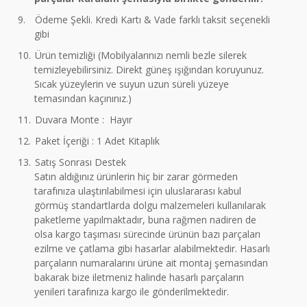
9.
Ödeme Şekli. Kredi Kartı & Vade farklı taksit seçenekli
gibi
10.
Ürün temizliği (Mobilyalarınızı nemli bezle silerek
temizleyebilirsiniz. Direkt güneş ışığından koruyunuz.
Sıcak yüzeylerin ve suyun uzun süreli yüzeye
temasından kaçınınız.)
11.
Duvara Monte : Hayır
12.
Paket İçeriği : 1 Adet Kitaplık
13.
Satış Sonrası Destek
Satın aldığınız ürünlerin hiç bir zarar görmeden
tarafınıza ulaştırılabilmesi için uluslararası kabul
görmüş standartlarda dolgu malzemeleri kullanılarak
paketleme yapılmaktadır, buna rağmen nadiren de
olsa kargo taşıması sürecinde ürünün bazı parçaları
ezilme ve çatlama gibi hasarlar alabilmektedir. Hasarlı
parçaların numaralarını ürüne ait montaj şemasından
bakarak bize iletmeniz halinde hasarlı parçaların
yenileri tarafınıza kargo ile gönderilmektedir.