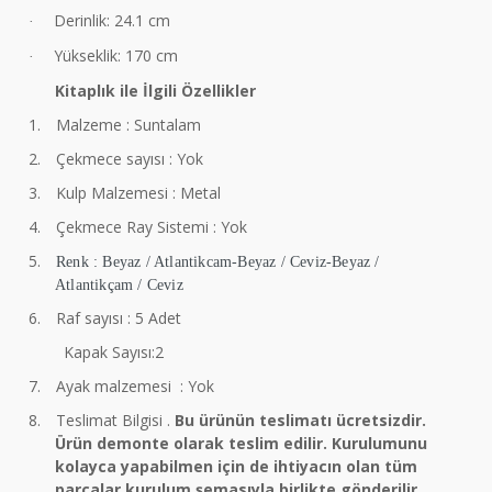
Derinlik: 24.1 cm
·
Yükseklik: 170 cm
·
Kitaplık ile İlgili Özellikler
1.
Malzeme : Suntalam
2.
Çekmece sayısı : Yok
3.
Kulp Malzemesi : Metal
4.
Çekmece Ray Sistemi : Yok
5.
Renk : Beyaz / Atlantikcam-Beyaz / Ceviz-Beyaz /
Atlantikçam / Ceviz
6.
Raf sayısı : 5 Adet
Kapak Sayısı:2
7.
Ayak malzemesi : Yok
8.
Teslimat Bilgisi .
Bu ürünün teslimatı ücretsizdir.
Ürün demonte olarak teslim edilir. Kurulumunu
kolayca yapabilmen için de ihtiyacın olan tüm
parçalar kurulum şemasıyla birlikte gönderilir.