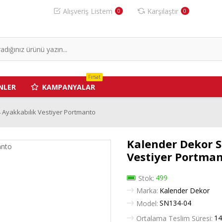
Alışveriş Listem
Karşılaştır
0
0
Fırsat
NLER
KAMPANYALAR
 Ayakkabılık Vestiyer Portmanto
Kalender Dekor S
Vestiyer Portma
499
Stok:
Marka:
Kalender Dekor
SN134-04
Model:
14
Ortalama Teslim Süresi: