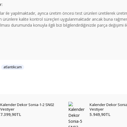
r:
ar ile yapılmaktadır, ayrıca üretim öncesi test ürünleri üretilerek üre
rünlere kalite kontrol süreçleri uygulanmaktadır ancak buna rağmen 
ması durumunda konuyla ilgili bizi bilgilendirdiğinizde parça değişimi 
atlantikcam
Kalender Dekor Sonia-1-2 SN02
Kalender Dekor Soni
Vestiyer
Vestiyer
7.399,90TL
5.949,90TL