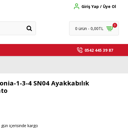
Giriş Yap / Üye Ol
0
0 ürün - 0,00TL
0542 445 39 87
onia-1-3-4 SN04 Ayakkabılık
nto
 gün içerisinde kargo