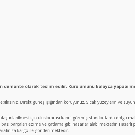
ün demonte olarak teslim edilir. Kurulumunu kolayca yapabilme
eyebilirsiniz. Direkt güneş ışığından koruyunuz. Sıcak yüzeylerin ve suy
a ulaştırılabilmesi için uluslararası kabul görmüş standartlarda dolgu 
azı parçaları ezilme ve çatlama gibi hasarlar alabilmektedir. Hasarlı
tarafınıza kargo ile gönderilmektedir.