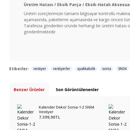
Üretim Hatası / Eksik Parça / Eksik-Hatalı Aksesua
Üretim süreçlerimizin tamamı bilgisayar kontrollü makinal
aşamasında, paketleme aşamasında ve kargo öncesi tüm ü
Tarafınıza gönderilen üründe herhangi bir üretim hatası ol
gönderilmektedir.
Etiketler:
vestiyer
vestiyerler
ayakkabılık
sonia
SN04
Benzer Ürünler
Son Görüntülenenler
Kalender Dekor Sonia-1-2 SN04
Vestiyer
7.399,90TL