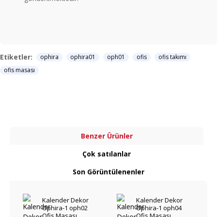
Etiketler:
ophira
ophira01
oph01
ofis
ofis takımı
ofis masası
Benzer Ürünler
Çok satılanlar
Son Görüntülenenler
Kalender Dekor
Kalender Dekor
Ophira-1 oph02
Ophira-1 oph04
Ofis Masası
Ofis Masası