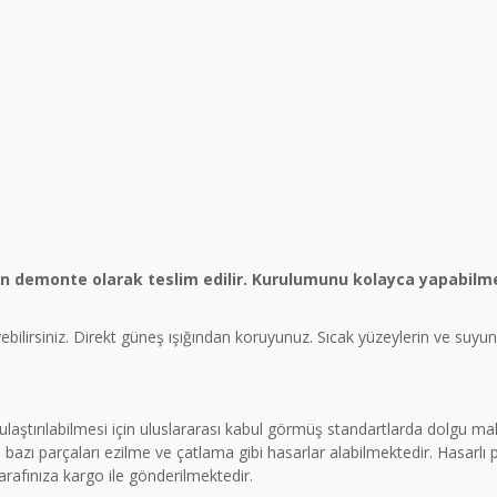
ün demonte olarak teslim edilir. Kurulumunu kolayca yapabilme
eyebilirsiniz. Direkt güneş ışığından koruyunuz. Sıcak yüzeylerin ve suy
a ulaştırılabilmesi için uluslararası kabul görmüş standartlarda dolgu 
azı parçaları ezilme ve çatlama gibi hasarlar alabilmektedir. Hasarlı
tarafınıza kargo ile gönderilmektedir.