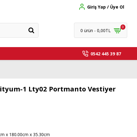
Giriş Yap / Üye Ol
0
0 ürün - 0,00TL
0542 445 39 87
ityum-1 Lty02 Portmanto Vestiyer
cm x 180.00cm x 35.30cm