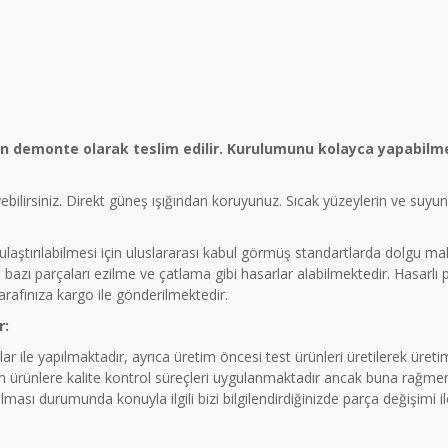
ün demonte olarak teslim edilir. Kurulumunu kolayca yapabilme
eyebilirsiniz. Direkt güneş ışığından koruyunuz. Sıcak yüzeylerin ve suy
a ulaştırılabilmesi için uluslararası kabul görmüş standartlarda dolgu 
azı parçaları ezilme ve çatlama gibi hasarlar alabilmektedir. Hasarlı
tarafınıza kargo ile gönderilmektedir.
r:
ar ile yapılmaktadır, ayrıca üretim öncesi test ürünleri üretilerek üre
rünlere kalite kontrol süreçleri uygulanmaktadır ancak buna rağmen 
ması durumunda konuyla ilgili bizi bilgilendirdiğinizde parça değişimi 