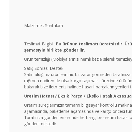
Malzeme : Suntalam
Teslimat Bilgisi .
Bu ürünün teslimatı ücretsizdir. Ür
şemasıyla birlikte gönderilir.
Ürün temizliği (Mobilyalarınızı nemli bezle silerek temizl
Satış Sonrası Destek
Satın aldığınız ürünlerin hiç bir zarar görmeden tarafınız
rağmen nadiren de olsa kargo taşıması sürecinde ürünün b
bakarak bize iletmeniz halinde hasarlı parçaların yenileri 
Üretim Hatası / Eksik Parça / Eksik-Hatalı Aksesua
Üretim süreçlerimizin tamamı bilgisayar kontrollü makinal
aşamasında, paketleme aşamasında ve kargo öncesi tüm ü
Tarafınıza gönderilen üründe herhangi bir üretim hatası ol
gönderilmektedir.