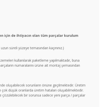
n için de ihtiyacın olan tüm parçalar kurulum
un uzun süreli yüzeye temasından kaçınınız.)
malzemeleri kullanılarak paketleme yapılmaktadır, buna
 parçaların numaralarını ürüne ait montaj şemasından
timde oluşabilecek sorunların önüne geçilmektedir. Üretim
çok düşük oranlarda üretim hataları oluşabilmektedir.
ile çözülebilecek bir sorunsa sadece yeni parça / parçalar