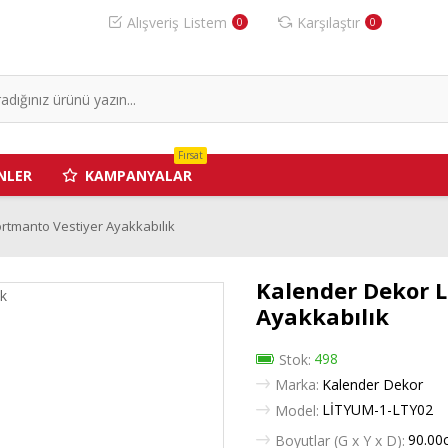
Alışveriş Listem
Karşılaştır
0
0
Fırsat
NLER
KAMPANYALAR
rtmanto Vestiyer Ayakkabılık
Kalender Dekor L
Ayakkabılık
498
Stok:
Marka:
Kalender Dekor
LİTYUM-1-LTY02
Model:
90.00
Boyutlar (G x Y x D):