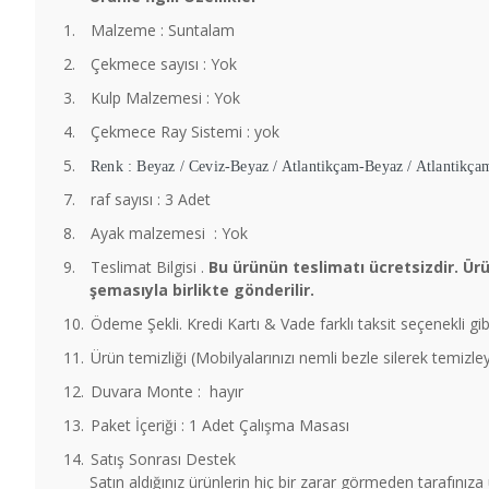
1.
Malzeme : Suntalam
2.
Çekmece sayısı : Yok
3.
Kulp Malzemesi : Yok
4.
Çekmece Ray Sistemi : yok
5.
Renk : Beyaz / Ceviz-Beyaz / Atlantikçam-Beyaz / Atlantikça
7.
raf sayısı : 3 Adet
8.
Ayak malzemesi : Yok
9.
Teslimat Bilgisi .
Bu ürünün teslimatı ücretsizdir. Ür
şemasıyla birlikte gönderilir.
10.
Ödeme Şekli. Kredi Kartı & Vade farklı taksit seçenekli gib
11.
Ürün temizliği (Mobilyalarınızı nemli bezle silerek temizl
12.
Duvara Monte : hayır
13.
Paket İçeriği : 1 Adet Çalışma Masası
14.
Satış Sonrası Destek
Satın aldığınız ürünlerin hiç bir zarar görmeden tarafınız