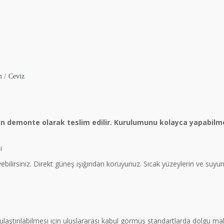
m / Ceviz
ün demonte olarak teslim edilir. Kurulumunu kolayca yapabilme
i
eyebilirsiniz. Direkt güneş ışığından koruyunuz. Sıcak yüzeylerin ve suy
a ulaştırılabilmesi için uluslararası kabul görmüş standartlarda dolgu 