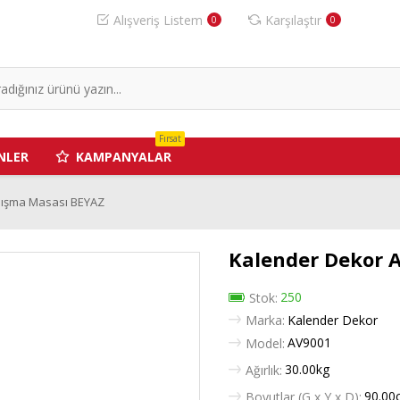
Alışveriş Listem
Karşılaştır
0
0
Fırsat
NLER
KAMPANYALAR
alışma Masası BEYAZ
Kalender Dekor A
250
Stok:
Marka:
Kalender Dekor
AV9001
Model:
30.00kg
Ağırlık:
90.00
Boyutlar (G x Y x D):