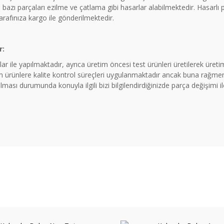
azı parçaları ezilme ve çatlama gibi hasarlar alabilmektedir. Hasarlı
tarafınıza kargo ile gönderilmektedir.
r:
ar ile yapılmaktadır, ayrıca üretim öncesi test ürünleri üretilerek üre
rünlere kalite kontrol süreçleri uygulanmaktadır ancak buna rağmen 
ması durumunda konuyla ilgili bizi bilgilendirdiğinizde parça değişimi 