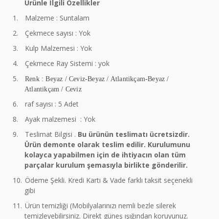
Ürünle İlgili Özellikler
1.
Malzeme : Suntalam
2.
Çekmece sayısı : Yok
3.
Kulp Malzemesi : Yok
4.
Çekmece Ray Sistemi : yok
5.
Renk : Beyaz / Ceviz-Beyaz / Atlantikçam-Beyaz /
Atlantikçam / Ceviz
6.
raf sayısı : 5 Adet
8.
Ayak malzemesi : Yok
9.
Teslimat Bilgisi .
Bu ürünün teslimatı ücretsizdir.
Ürün demonte olarak teslim edilir. Kurulumunu
kolayca yapabilmen için de ihtiyacın olan tüm
parçalar kurulum şemasıyla birlikte gönderilir.
10.
Ödeme Şekli. Kredi Kartı & Vade farklı taksit seçenekli
gibi
11.
Ürün temizliği (Mobilyalarınızı nemli bezle silerek
temizleyebilirsiniz. Direkt güneş ışığından koruyunuz.