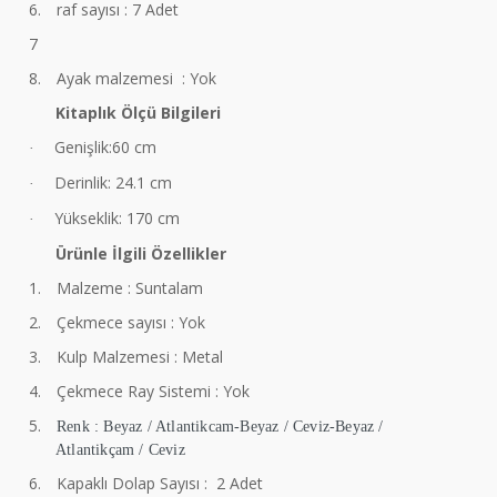
6.
raf sayısı : 7 Adet
7
8.
Ayak malzemesi : Yok
Kitaplık Ölçü Bilgileri
Genişlik:60 cm
·
Derinlik: 24.1 cm
·
Yükseklik: 170 cm
·
Ürünle İlgili Özellikler
1.
Malzeme : Suntalam
2.
Çekmece sayısı : Yok
3.
Kulp Malzemesi : Metal
4.
Çekmece Ray Sistemi : Yok
5.
Renk : Beyaz / Atlantikcam-Beyaz / Ceviz-Beyaz /
Atlantikçam / Ceviz
6.
Kapaklı Dolap Sayısı : 2 Adet