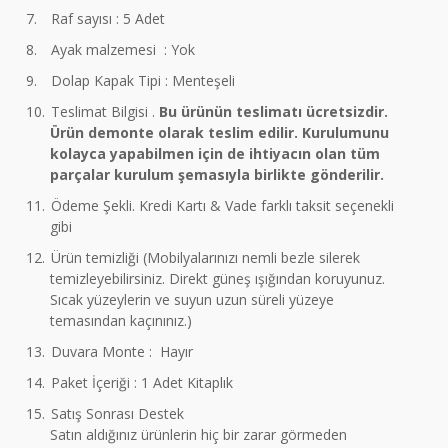
7.
Raf sayısı : 5 Adet
8.
Ayak malzemesi : Yok
9.
Dolap Kapak Tipi : Menteşeli
10.
Teslimat Bilgisi .
Bu ürünün teslimatı ücretsizdir.
Ürün demonte olarak teslim edilir. Kurulumunu
kolayca yapabilmen için de ihtiyacın olan tüm
parçalar kurulum şemasıyla birlikte gönderilir.
11.
Ödeme Şekli. Kredi Kartı & Vade farklı taksit seçenekli
gibi
12.
Ürün temizliği (Mobilyalarınızı nemli bezle silerek
temizleyebilirsiniz. Direkt güneş ışığından koruyunuz.
Sıcak yüzeylerin ve suyun uzun süreli yüzeye
temasından kaçınınız.)
13.
Duvara Monte : Hayır
14.
Paket İçeriği : 1 Adet Kitaplık
15.
Satış Sonrası Destek
Satın aldığınız ürünlerin hiç bir zarar görmeden