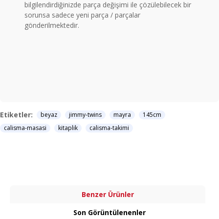
bilgilendirdiğinizde parça değişimi ile çözülebilecek bir
sorunsa sadece yeni parça / parçalar
gönderilmektedir.
Etiketler:
beyaz
jimmy-twins
mayra
145cm
calisma-masasi
kitaplik
calisma-takimi
Benzer Ürünler
Son Görüntülenenler