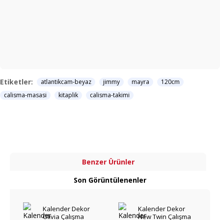
Etiketler:
atlantikcam-beyaz
jimmy
mayra
120cm
calisma-masasi
kitaplik
calisma-takimi
Benzer Ürünler
Son Görüntülenenler
Kalender Dekor
Kalender Dekor
Olivia Çalışma
New Twin Çalışma