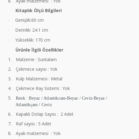
8.
Ayak malzemesi : Yok
Kitaplık Ölçü Bilgileri
Genişlik:60 cm
·
Derinlik: 24.1 cm
·
Yükseklik: 170 cm
·
Ürünle İlgili Özellikler
1.
Malzeme : Suntalam
2.
Çekmece sayısı : Yok
3.
Kulp Malzemesi : Metal
4.
Çekmece Ray Sistemi : Yok
5.
Renk : Beyaz / Atlantikcam-Beyaz / Ceviz-Beyaz /
Atlantikçam / Ceviz
6.
Kapaklı Dolap Sayısı : 2 Adet
7.
Raf sayısı : 5 Adet
8.
Ayak malzemesi : Yok