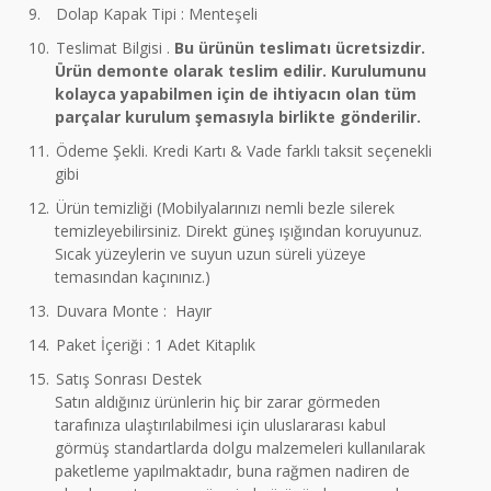
9.
Dolap Kapak Tipi : Menteşeli
10.
Teslimat Bilgisi .
Bu ürünün teslimatı ücretsizdir.
Ürün demonte olarak teslim edilir. Kurulumunu
kolayca yapabilmen için de ihtiyacın olan tüm
parçalar kurulum şemasıyla birlikte gönderilir.
11.
Ödeme Şekli. Kredi Kartı & Vade farklı taksit seçenekli
gibi
12.
Ürün temizliği (Mobilyalarınızı nemli bezle silerek
temizleyebilirsiniz. Direkt güneş ışığından koruyunuz.
Sıcak yüzeylerin ve suyun uzun süreli yüzeye
temasından kaçınınız.)
13.
Duvara Monte : Hayır
14.
Paket İçeriği : 1 Adet Kitaplık
15.
Satış Sonrası Destek
Satın aldığınız ürünlerin hiç bir zarar görmeden
tarafınıza ulaştırılabilmesi için uluslararası kabul
görmüş standartlarda dolgu malzemeleri kullanılarak
paketleme yapılmaktadır, buna rağmen nadiren de