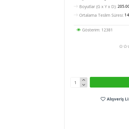
205.0
Boyutlar (G x Y x D):
14
Ortalama Teslim Süresi:
Gösterim: 12381
Alışveriş 