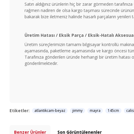
Satın aldığınız ürünlerin hiç bir zarar görmeden tarafınız
rağmen nadiren de olsa kargo taşıması sürecinde ürünün b
bakarak bize iletmeniz halinde hasarlı parçaların yenileri 
Üretim Hatası / Eksik Parça / Eksik-Hatalı Aksesua
Üretim süreçlerimizin tamamı bilgisayar kontrollü makinal
aşamasında, paketleme aşamasında ve kargo öncesi tüm ü
Tarafınıza gönderilen üründe herhangi bir üretim hatası ol
gönderilmektedir.
Etiketler:
atlantikcam-beyaz
jimmy
mayra
145cm
cali
Benzer Ürünler
Son Görüntülenenler