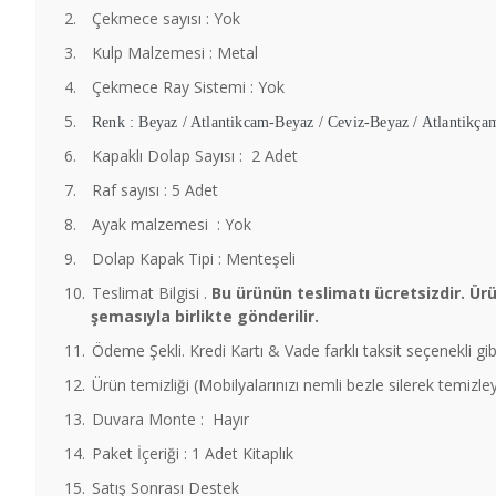
2.
Çekmece sayısı : Yok
3.
Kulp Malzemesi : Metal
4.
Çekmece Ray Sistemi : Yok
5.
Renk : Beyaz / Atlantikcam-Beyaz / Ceviz-Beyaz / Atlantikça
6.
Kapaklı Dolap Sayısı : 2 Adet
7.
Raf sayısı : 5 Adet
8.
Ayak malzemesi : Yok
9.
Dolap Kapak Tipi : Menteşeli
10.
Teslimat Bilgisi .
Bu ürünün teslimatı ücretsizdir. Ür
şemasıyla birlikte gönderilir.
11.
Ödeme Şekli. Kredi Kartı & Vade farklı taksit seçenekli gib
12.
Ürün temizliği (Mobilyalarınızı nemli bezle silerek temizl
13.
Duvara Monte : Hayır
14.
Paket İçeriği : 1 Adet Kitaplık
15.
Satış Sonrası Destek