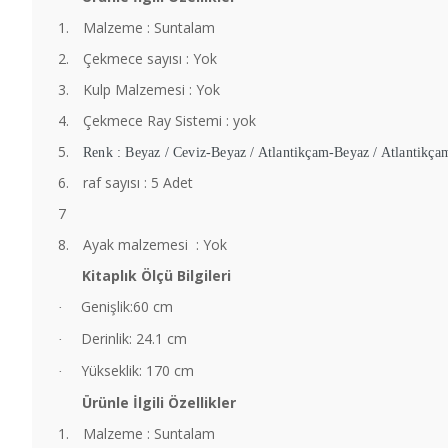
1.
Malzeme : Suntalam
2.
Çekmece sayısı : Yok
3.
Kulp Malzemesi : Yok
4.
Çekmece Ray Sistemi : yok
5.
Renk : Beyaz / Ceviz-Beyaz / Atlantikçam-Beyaz / Atlantikça
6.
raf sayısı : 5 Adet
7
8.
Ayak malzemesi : Yok
Kitaplık Ölçü Bilgileri
Genişlik:60 cm
·
Derinlik: 24.1 cm
·
Yükseklik: 170 cm
·
Ürünle İlgili Özellikler
1.
Malzeme : Suntalam