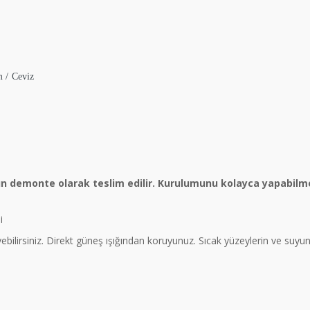
m / Ceviz
ün demonte olarak teslim edilir. Kurulumunu kolayca yapabilme
i
eyebilirsiniz. Direkt güneş ışığından koruyunuz. Sıcak yüzeylerin ve suy