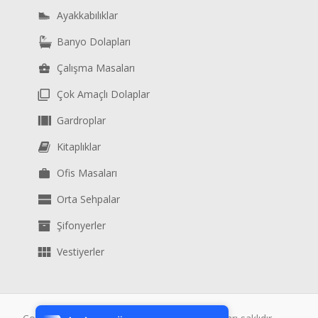
Ayakkabılıklar
Banyo Dolapları
Çalışma Masaları
Çok Amaçlı Dolaplar
Gardroplar
Kitaplıklar
Ofis Masaları
Orta Sehpalar
Şifonyerler
Vestiyerler
Tek Tıkla Ödeme Kolaylığı
7/24 Canlı Destek