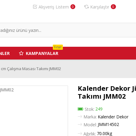
Alışveriş Listem
Karşılaştır
0
0
Fırsat
NLER
KAMPANYALAR
 cm Çalışma Masası Takımı JMM02
Kalender Dekor 
Takımı JMM02
249
Stok:
Marka:
Kalender Dekor
JMM14502
Model:
70.00kg
Ağırlık: