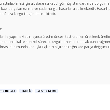
a ulaştırılabilmesi için uluslararası kabul görmüş standartlarda dolgu 
azı parçaları ezilme ve çatlama gibi hasarlar alabilmektedir. Hasarlı
tarafınıza kargo ile gönderilmektedir.
r:
ar ile yapılmaktadır, ayrıca üretim öncesi test ürünleri üretilerek üre
rünlere kalite kontrol süreçleri uygulanmaktadır ancak buna rağmen 
ması durumunda konuyla ilgili bizi bilgilendirdiğinizde parça değişimi 
sma-masasi
kitaplik
calisma-takimi